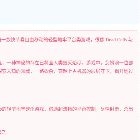
，是一款快节奏自由移动的轻型地牢平台类游戏，很像 Dead Cells 与
里，一种神秘的存在已将全人类毁灭殆尽。游戏中，您扮演一位部
hra 探索未知的领域，一路砍杀，穿越上古机器的层层守卫，揭开她过
奏的轻型地牢砍杀游戏，借助超流畅的平台控制，尽情射击，杀出
技巧