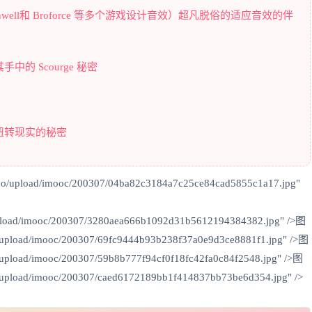
one、Downwell和 Broforce 等多个游戏设计音效）超凡脱俗的适应音效的伴
 Scourge 秘密
扭转现实的秘密
uo/upload/imooc/200307/04ba82c3184a7c25ce84cad5855c1a17.jpg"
/upload/imooc/200307/3280aea666b1092d31b5612194384382.jpg" />图
o/upload/imooc/200307/69fc9444b93b238f37a0e9d3ce8881f1.jpg" />图
/upload/imooc/200307/59b8b777f94cf0f18fc42fa0c84f2548.jpg" />图
o/upload/imooc/200307/caed6172189bb1f414837bb73be6d354.jpg" />