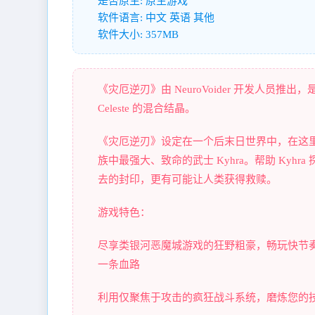
是否原生: 原生游戏
软件语言: 中文 英语 其他
软件大小: 357MB
《灾厄逆刃》由 NeuroVoider 开发人员推出
Celeste 的混合结晶。
《灾厄逆刃》设定在一个后末日世界中，在这
族中最强大、致命的武士 Kyhra。帮助 Ky
去的封印，更有可能让人类获得救赎。
游戏特色：
尽享类银河恶魔城游戏的狂野粗豪，畅玩快节
一条血路
利用仅聚焦于攻击的疯狂战斗系统，磨炼您的