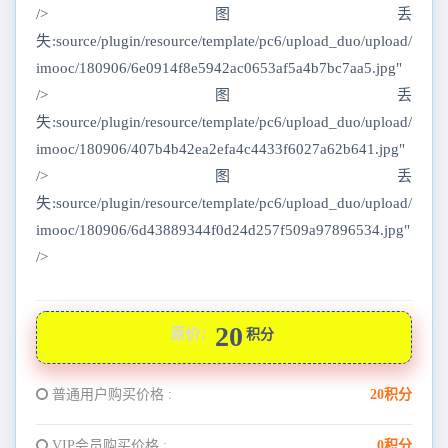
/>图丢
失:source/plugin/resource/template/pc6/upload_duo/upload/
imooc/180906/6e0914f8e5942ac0653af5a4b7bc7aa5.jpg"
/>图丢
失:source/plugin/resource/template/pc6/upload_duo/upload/
imooc/180906/407b4b42ea2efa4c4433f6027a62b641.jpg"
/>图丢
失:source/plugin/resource/template/pc6/upload_duo/upload/
imooc/180906/6d43889344f0d24d257f509a97896534.jpg"
/>
20
原价：
积分
普通用户购买价格 :
20积分
VIP会员购买价格 :
0积分