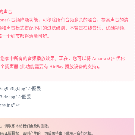
晰的声音
 Conditioner) 音频降噪功能，可移除所有音频多余的噪音，提高声音的清
频和声音模式搭配不同的过滤级别，不管是在线音乐、优酷视频、
每一个细节都将清晰可辨。
乐
可改善您家中所有的音频播放效果。现在，您可以将 Amarra sQ+ 优化
个扬声器 (此功能需要有 AirPlay 播放设备的支持)。
6eg9n3igi.jpg" />图丢
t3jdz.jpg" />图丢
ns.jpg" />
益，请联系本站我们会及时删除。
购买正版授权，否则产生的一切后果将由下载用户自行承担。