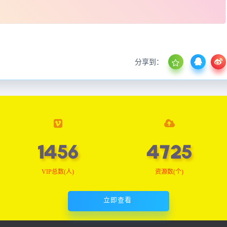
分享到：
1466
4757
VIP总数(人)
资源数(个)
立即查看