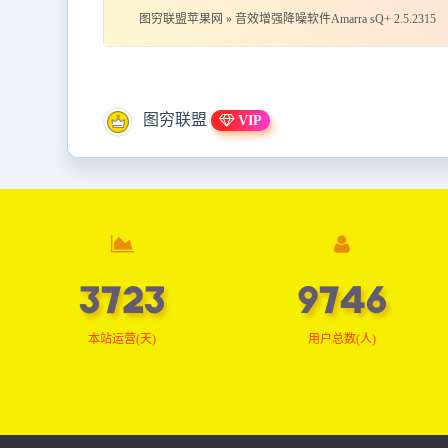
图穷联盟苹果网
»
音效增强降噪软件Amarra sQ+ 2.5.2315
图穷联盟
VIP
3748
9813
本站运营(天)
用户总数(人)