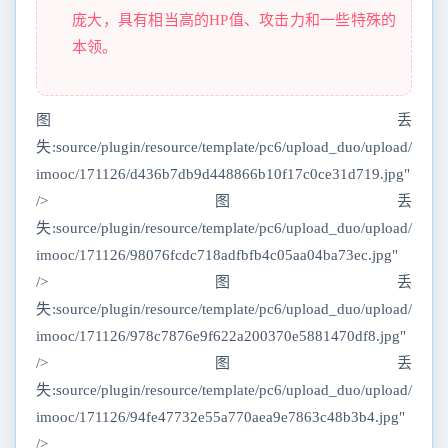
庞大，具有相当高的HP值、攻击力和一些特殊的
本领。
图丢
失:source/plugin/resource/template/pc6/upload_duo/upload/
imooc/171126/d436b7db9d448866b10f17c0ce31d719.jpg"
/>图丢
失:source/plugin/resource/template/pc6/upload_duo/upload/
imooc/171126/98076fcdc718adfbfb4c05aa04ba73ec.jpg"
/>图丢
失:source/plugin/resource/template/pc6/upload_duo/upload/
imooc/171126/978c7876e9f622a200370e5881470df8.jpg"
/>图丢
失:source/plugin/resource/template/pc6/upload_duo/upload/
imooc/171126/94fe47732e55a770aea9e7863c48b3b4.jpg"
/>