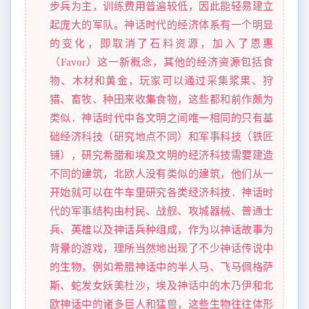
步兵为主，训练费用普遍较低，因此能轻易建立
起庞大的军队。神话时代的经济体系有一个明显
的变化，即取消了石料资源，加入了恩惠
（Favor）这一新概念，其他的经济资源包括食
物、木材和黄金，玩家可以通过采集浆果、狩
猎、畜牧、种田来收集食物，这些都和前作颇为
类似．神话时代中各文明之间唯一相同的只有基
础经济科技（研究地点不同）和军事科技（铁匠
铺），研究希腊和埃及文明的经济科技需要建造
不同的建筑，北欧人没有类似的建筑，他们从一
开始就可以在牛车里研究各类经济科技．神话时
代的军事结构由村民、战舰、攻城器械、普通士
兵、英雄以及神话兵种组成，作为以神话故事为
背景的游戏，理所当然地出现了不少神话传说中
的生物，例如希腊神话中的半人马、飞马佩格萨
斯、蛇发女妖美杜沙，埃及神话中的木乃伊和北
欧神话中的诸多巨人和猛兽，这些生物往往体形