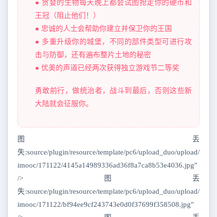
● 贪婪的生物每天晚上都会试图抢走你的硬币和
王冠（阻止他们！）
● 忠诚的人士会帮助你建立并保卫你的王国
● 多重升级你的城堡，不同的部件类型可进行攻
击与防御，还有遍布整片土地的秘密
● 优美的声道已经两次获得独立游戏节二等奖
勇敢前行，做统治者，战斗到最后，否则这些新
大陆就会征服你。
图丢
失:source/plugin/resource/template/pc6/upload_duo/upload/
imooc/171122/4145a14989336ad36f8a7ca8b53e4036.jpg"
/>图丢
失:source/plugin/resource/template/pc6/upload_duo/upload/
imooc/171122/bf94ee9cf243743e0d0f37699f358508.jpg"