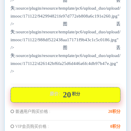
/>图丢
失:source/plugin/resource/template/pc6/upload_duo/upload/
imooc/171122/942994821fe97d772eb808a6c191e260.jpg"
/>图丢
失:source/plugin/resource/template/pc6/upload_duo/upload/
imooc/171122/988df522438aa17171f9b43c1c5c0186.jpg"
/>图丢
失:source/plugin/resource/template/pc6/upload_duo/upload/
imooc/171122/d26142bf6fa25d6d446a6fc4db97b47e.jpg"
/>
20
原价：
积分
普通用户购买价格 :
20积分
VIP会员购买价格 :
0积分