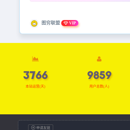
图穷联盟
VIP
3766
9859
本站运营(天)
用户总数(人)
申请友链