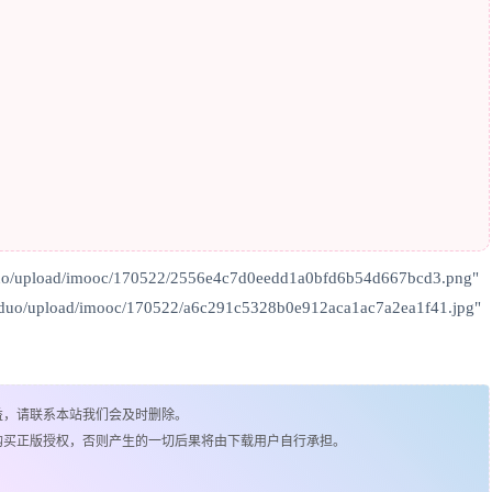
。
duo/upload/imooc/170522/2556e4c7d0eedd1a0bfd6b54d667bcd3.png"
_duo/upload/imooc/170522/a6c291c5328b0e912aca1ac7a2ea1f41.jpg"
益，请联系本站我们会及时删除。
购买正版授权，否则产生的一切后果将由下载用户自行承担。