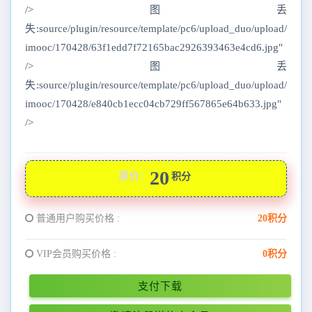
/>图丢
失:source/plugin/resource/template/pc6/upload_duo/upload/
imooc/170428/63f1edd7f72165bac2926393463e4cd6.jpg"
/>图丢
失:source/plugin/resource/template/pc6/upload_duo/upload/
imooc/170428/e840cb1ecc04cb729ff567865e64b633.jpg"
/>
20
原价：
积分
普通用户购买价格 :
20积分
VIP会员购买价格 :
0积分
支付下载