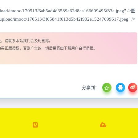
/upload/imooc/170513/6ab5ad4d3589a62d8ca166609495f83e.jpeg" />图
o/upload/imooc/170513/3f65841f613d5b42f902e15247699617.jpeg" />
益，请联系本站我们会及时删除。
购买正版授权，否则产生的一切后果将由下载用户自行承担。
分享到：