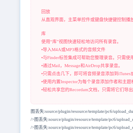
回放
从直观界面，主菜单控件或键盘快捷键控制播
库
使用“库”视图快速轻松地访问所有录音。
•导入M4A或MP3格式的音频文件
•与Finder标签集成可帮助您整理录音。只需使用
•通过Mail，Message和AirDrop共享录音。
•只需点击几下，即可将音频录音添加到iTune
•使用内置Inspector为每个录音添加作者和主
•轻松共享您的Recordam文档，只需将它们
图丢失:source/plugin/resource/template/pc6/upload_d
/>图丢失:source/plugin/resource/template/pc6/upload
/>图丢失:source/plugin/resource/template/pc6/upload