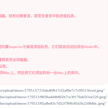
放器。轻松切换录音，甚至在录音中前进或后退。
内置Inspector为录音添加标签，它们就会自动出现在Finder中。
s或将其导出到磁盘。
题标签。
导出到Mac上，然后将它们添加到另一台Mac上的库中。
uo/upload/imooc/170513/7216ded0fb17cf2a89e7c7c99515bced.jpeg"
_duo/upload/imooc/170513/f8f36adddb802b7ce30170ab5f1ee520.jpeg"
_duo/upload/imooc/170513/85afbe83c7d52f789fc85d3b25ffb8dc.jpeg"