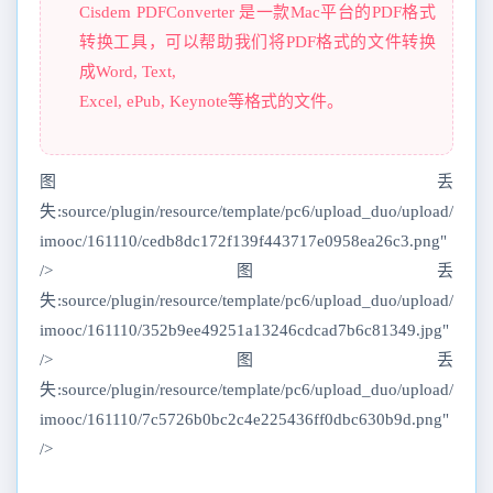
Cisdem PDFConverter 是一款Mac平台的PDF格式
转换工具，可以帮助我们将PDF格式的文件转换
成Word, Text,
Excel, ePub, Keynote等格式的文件。
图丢
失:source/plugin/resource/template/pc6/upload_duo/upload/
imooc/161110/cedb8dc172f139f443717e0958ea26c3.png"
/>图丢
失:source/plugin/resource/template/pc6/upload_duo/upload/
imooc/161110/352b9ee49251a13246cdcad7b6c81349.jpg"
/>图丢
失:source/plugin/resource/template/pc6/upload_duo/upload/
imooc/161110/7c5726b0bc2c4e225436ff0dbc630b9d.png"
/>