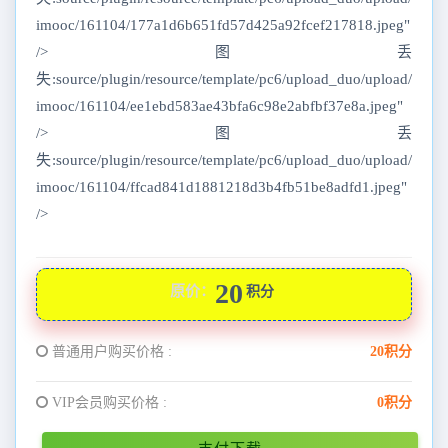
imooc/161104/177a1d6b651fd57d425a92fcef217818.jpeg"
/>图丢
失:source/plugin/resource/template/pc6/upload_duo/upload/
imooc/161104/ee1ebd583ae43bfa6c98e2abfbf37e8a.jpeg"
/>图丢
失:source/plugin/resource/template/pc6/upload_duo/upload/
imooc/161104/ffcad841d1881218d3b4fb51be8adfd1.jpeg"
/>
20
原价：
积分
普通用户购买价格 :
20积分
VIP会员购买价格 :
0积分