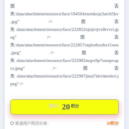
图丢
失:data/attachment/resource/face/194504xtomkojz3atvh5kv
.jpg" />图丢
失:data/attachment/resource/face/222852ojzijvrjvxlhvvci.jp
eg" />图丢
失:data/attachment/resource/face/222857otqlxnhxohx11oeu
.jpeg" />图丢
失:data/attachment/resource/face/222902mspx9p7sumpvap
cs.jpeg" />图丢
失:data/attachment/resource/face/222907jinzt7imviteomvi.j
peg" />
20
原价：
积分
普通用户购买价格 :
20积分