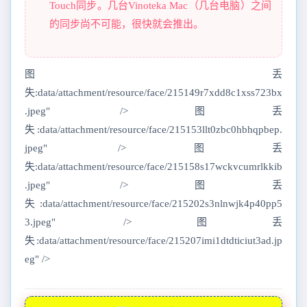
Touch同步。几台Vinoteka Mac（几台电脑）之间
的同步尚不可能，很快就会推出。
图丢
失:data/attachment/resource/face/215149r7xdd8c1xss723bx
.jpeg" />图丢
失:data/attachment/resource/face/215153llt0zbc0hbhqpbep.
jpeg" />图丢
失:data/attachment/resource/face/215158s17wckvcumrlkkib
.jpeg" />图丢
失:data/attachment/resource/face/215202s3nlnwjk4p40pp5
3.jpeg" />图丢
失:data/attachment/resource/face/215207imi1dtdticiut3ad.jp
eg" />