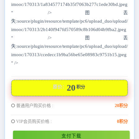
imooc/170313/1a834577174b35f7063b277c1ede30bd.jpeg
" />图丢
失:source/plugin/resource/template/pc6/upload_duo/upload/
imooc/170313/2b140f947fd570589c8b106d04b9fba2.jpeg
" />图丢
失:source/plugin/resource/template/pc6/upload_duo/upload/
imooc/170313/ccedecc1b9ba56be65e08983c9751b15.jpeg
" />
20
原价：
积分
普通用户购买价格 :
20积分
VIP会员购买价格 :
0积分
支付下载