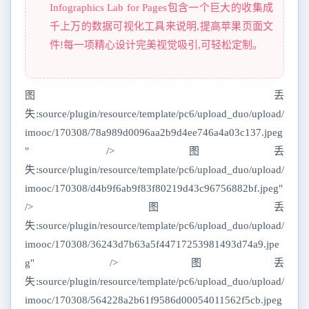
Infographics Lab for Pages包含一个巨大的收集成
千上万的数据可视化工具来说明,提高苹果页面文
件!每一项精心设计完美视觉吸引,可轻松定制。
图丢
失:source/plugin/resource/template/pc6/upload_duo/upload/
imooc/170308/78a989d0096aa2b9d4ee746a4a03c137.jpeg
" />图丢
失:source/plugin/resource/template/pc6/upload_duo/upload/
imooc/170308/d4b9f6ab9f83f80219d43c96756882bf.jpeg"
/>图丢
失:source/plugin/resource/template/pc6/upload_duo/upload/
imooc/170308/36243d7b63a5f44717253981493d74a9.jpe
g" />图丢
失:source/plugin/resource/template/pc6/upload_duo/upload/
imooc/170308/564228a2b61f9586d00054011562f5cb.jpeg