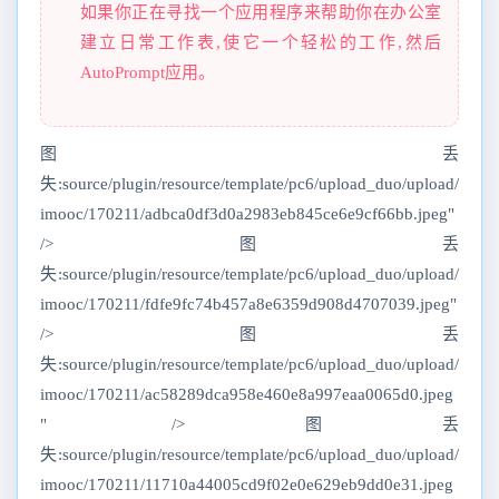
如果你正在寻找一个应用程序来帮助你在办公室
建立日常工作表,使它一个轻松的工作,然后
AutoPrompt应用。
图丢
失:source/plugin/resource/template/pc6/upload_duo/upload/
imooc/170211/adbca0df3d0a2983eb845ce6e9cf66bb.jpeg"
/>图丢
失:source/plugin/resource/template/pc6/upload_duo/upload/
imooc/170211/fdfe9fc74b457a8e6359d908d4707039.jpeg"
/>图丢
失:source/plugin/resource/template/pc6/upload_duo/upload/
imooc/170211/ac58289dca958e460e8a997eaa0065d0.jpeg
" />图丢
失:source/plugin/resource/template/pc6/upload_duo/upload/
imooc/170211/11710a44005cd9f02e0e629eb9dd0e31.jpeg