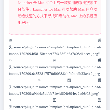
Launcher 是 Mac 平台上的一款实用的系统搜索工
具软件，Launcher for Mac 可以帮助 Mac 用户以
超级快速的方式来寻找和启动在 Mac 上的系统应
用程序。
图丢
失:source/plugin/resource/template/pc6/upload_duo/upload/
imooc/170209/b58150ebaef77f478f0d6a7a08d1acce.jpeg"
/>图丢
失:source/plugin/resource/template/pc6/upload_duo/upload/
imooc/170209/0f852817570d00386ebfb04cdb33a4c2.jpeg
" />图丢
失:source/plugin/resource/template/pc6/upload_duo/upload/
imooc/170209/a9bbfa5debb71e4d60ff694ee2ad6f03.jpeg"
/>图丢
失:source/plugin/resource/template/pc6/upload_duo/upload/