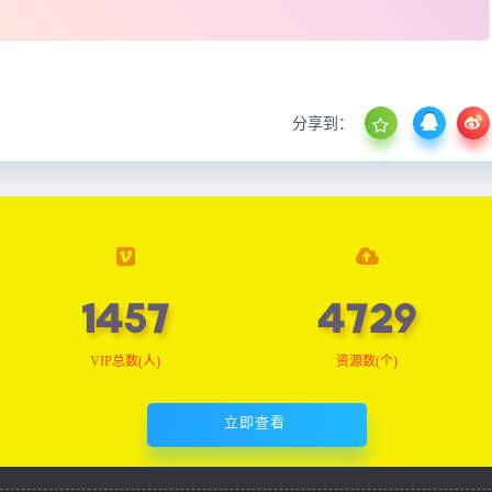
分享到：
1465
4753
VIP总数(人)
资源数(个)
立即查看