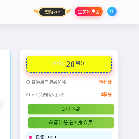
登录⊙注册
赞助VIP
20
原价：
积分
普通用户购买价格 :
20积分
VIP会员购买价格 :
0积分
支付下载
邀请注册送终身会员
已售
1211