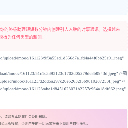
是你的终极助理短短数分钟内创建引人入胜的时事通讯。选择越来
定制的通讯模板为任何类型的新闻。
uo/upload/imooc/161123/9f3a55ad1d556d7a1fd4a44f0bb25a91.jpeg"
/upload/imooc/161123/51c1c3393123c1702d05279de8b0943d.jpeg" />图
o/upload/imooc/161123/d2dd5a297c20e62632f5b9810287253f.jpeg" />
duo/upload/imooc/161123/abe1d8451623021b2257c964a18df662.jpeg"
益，请联系本站我们会及时删除。
购买正版授权，否则产生的一切后果将由下载用户自行承担。