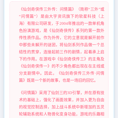
《仙剑奇侠传三外传：问情篇》（简称“三外”或
“问情篇”）是由大宇资讯旗下的软星科技（上
海）有限公司研发，于2004年推出的一款单机角
色扮演游戏，是《仙剑奇侠传》系列的第一款外
传性质作品。作为外传，它的立意就是解开前作
中那些未解开的谜团，将仙剑系列作品做一个总
结性的贯穿，连接起前三作的剧情，起着承上启
下的作用。在游戏中《仙剑奇侠传三》的主角及
《仙剑奇侠传一》的不少角色都出现在在主线或
分支剧情中。因此，《仙剑奇侠传三外传·问情
篇》既是一个新的故事，也是一场旧的回忆。
《问情篇》采用了仙剑三的3D引擎，并在原有技
术的基础上，强化了画面效果，并加入更为自由
的视觉控制选择，加上战斗系统中新增加的五灵
轮辅助系统和人物兽化变身功能，游戏的乐趣相