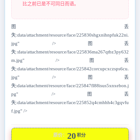
比之前已是不可同日而语。
图丢
失:data/attachment/resource/face/225830shgxnihnpfuk22ni.
jpg" />图丢
失:data/attachment/resource/face/225836ma267qtbz3py632
m.jpg" />图丢
失:data/attachment/resource/face/225842corcupcxczsps6cu.
jpg" />图丢
失:data/attachment/resource/face/225847fl88isus5xnxebon.j
pg" />图丢
失:data/attachment/resource/face/225852q4cmhhh4c3gqvfu
f.jpg" />
20
原价：
积分