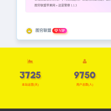
图穷联盟苹果网
»
这是警察 1.1.3
图穷联盟
VIP
3751
9817
本站运营(天)
用户总数(人)