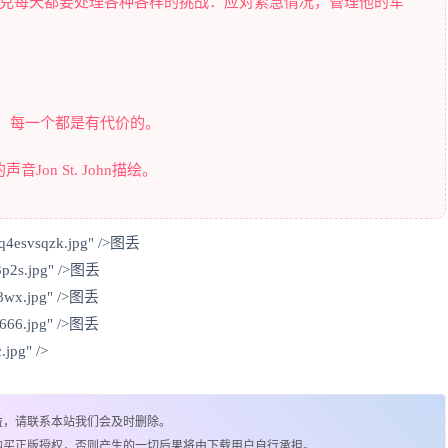
责人，杰克每天都要处理各种各样的挑战：应对紧急情况，管理他的军
。
，每一个都是有代价的。
音Jon St. John描绘。
5q4esvsqzk.jpg" />图丢
s3p2s.jpg" />图丢
t88wx.jpg" />图丢
06666.jpg" />图丢
.jpg" />
益，请联系本站我们会及时删除。
购买正版授权，否则产生的一切后果将由下载用户自行承担。