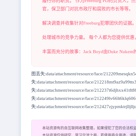
履行你的职责。 作为Freeburg PD的负
官，保卫部门对抗市政厅和腐败的市长等等。
解决调查并收集针对Freeburg犯罪团伙的证据
处理城市的竞争力量。 每个人都为您提供优惠
丰富而充分的故事：Jack Boyd由Duke Nukem的声
图丢失:data/attachment/resource/face/212209mesqkn
失:data/attachment/resource/face/212218mt9az9a99tt
失:data/attachment/resource/face/212237t6djhxx41tf
失:data/attachment/resource/face/212249lv66lt6klq6
失:data/attachment/resource/face/212427zjypmktrjlljlljc
本站资源有的自互联网收集整理，如果侵犯了您的合法权
本站资源仅供研究、学习交流之用，若使用商业用途，请