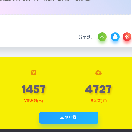
分享到：
1467
4760
VIP总数(人)
资源数(个)
立即查看