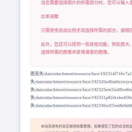
当您需要选择照片的所需部分时，您可以输入宽度
比率调整
只需使用自由比例手动选择所需的部分，或相应地选择方形、
此外，您还可以找到一些其他功能，例如放大
选择所需的图像并获得满意的图像。
图丢失:data/attachment/resource/face/192314l716v7
失:data/attachment/resource/face/192320a46m6zxz
失:data/attachment/resource/face/192325em5izdflvn6
失:data/attachment/resource/face/192331p82rkxke45
失:data/attachment/resource/face/192336w07em8efidd
本站资源有的自互联网收集整理，如果侵犯了您的合法权