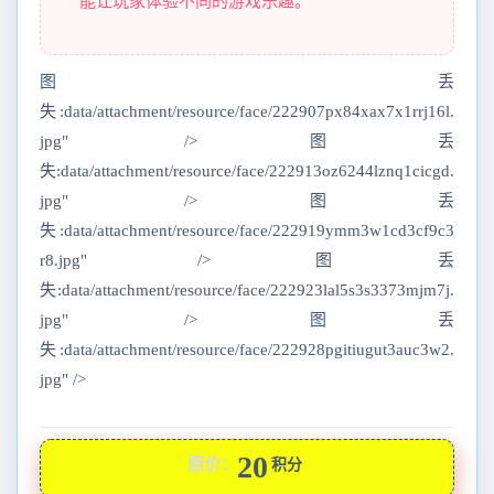
能让玩家体验不同的游戏乐趣。
图丢
失:data/attachment/resource/face/222907px84xax7x1rrj16l.
jpg" />图丢
失:data/attachment/resource/face/222913oz6244lznq1cicgd.
jpg" />图丢
失:data/attachment/resource/face/222919ymm3w1cd3cf9c3
r8.jpg" />图丢
失:data/attachment/resource/face/222923lal5s3s3373mjm7j.
jpg" />图丢
失:data/attachment/resource/face/222928pgitiugut3auc3w2.
jpg" />
20
原价：
积分