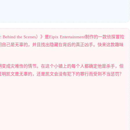
ehind the Scenes）》是Eipix Entertainment制作的一款侦探冒险
明自己是无辜的，并且找出隐藏在背后的真正凶手。快来这款趣味
期变成灾难性的情节。在这个小镇上的每个人都确定他是杀手，但
证明凯文是无辜的，还是凯文会没有犯下的罪行而受到不当惩罚？
！