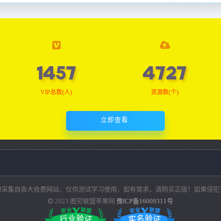
1465
4755
VIP总数(人)
资源数(个)
立即查看
源采集自各大收费网站，仅供测试学习使用，如有需求，请购买正版！如果侵犯
2023
图穷联盟苹果网
豫ICP备16009311号