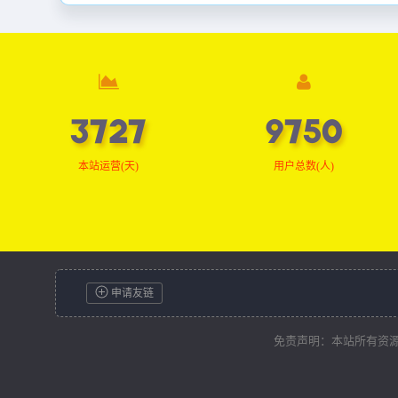
3749
9807
本站运营(天)
用户总数(人)
申请友链
免责声明：本站所有资