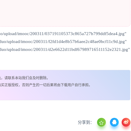
duo/upload/imooc/200311/037191105373c865a727b799ddf5dea4.jpg"
_duo/upload/imooc/200311/f2fd1d4e8b57b6aee2c48ae0bcf11c9d.jpg"
_duo/upload/imooc/200311/d2e6622d11bdf67989716511152e2321.jpg"
益，请联系本站我们会及时删除。
购买正版授权，否则产生的一切后果将由下载用户自行承担。
分享到：