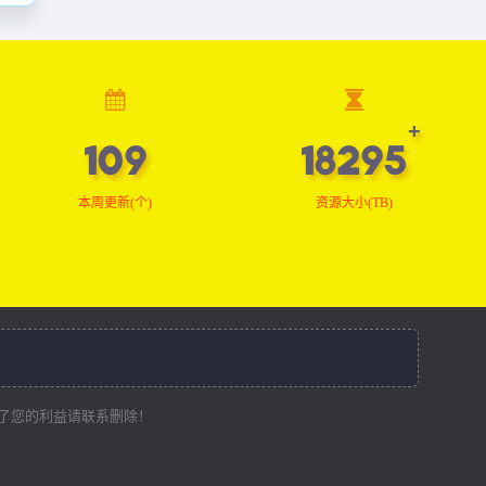
109
18403
本周更新(个)
资源大小(TB)
了您的利益请联系删除！