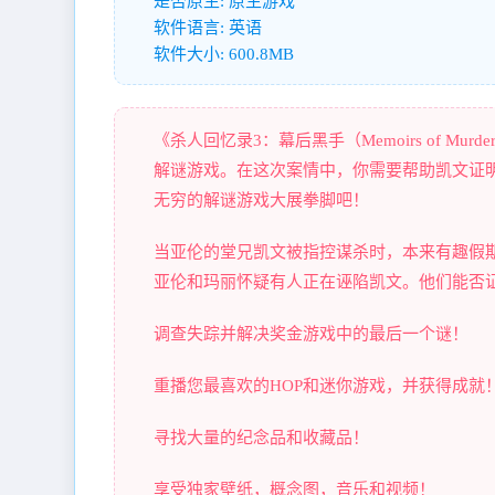
是否原生: 原生游戏
软件语言: 英语
软件大小: 600.8MB
《杀人回忆录3：幕后黑手（Memoirs of Murder: B
解谜游戏。在这次案情中，你需要帮助凯文证
无穷的解谜游戏大展拳脚吧！
当亚伦的堂兄凯文被指控谋杀时，本来有趣假
亚伦和玛丽怀疑有人正在诬陷凯文。他们能否
调查失踪并解决奖金游戏中的最后一个谜！
重播您最喜欢的HOP和迷你游戏，并获得成就
寻找大量的纪念品和收藏品！
享受独家壁纸，概念图，音乐和视频！