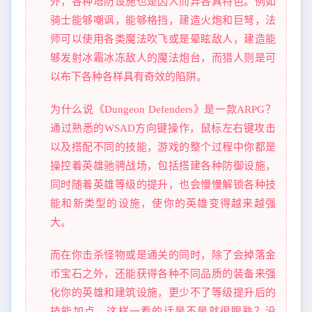
外，各种塔防设施也是因人而异各具特色。例如
骑士能够嘲讽，能够格挡，建造火炮和巨弩，法
师可以使用各类魔法吹飞或是晕眩敌人，建造能
够发射冰霜冰冻敌人的魔法炮台，而猎人则是可
以布下各种各样具有奇效的陷阱。
为什么说《Dungeon Defenders》是一款ARPG？
通过熟悉的WSAD方向键操作，鼠标左右键攻击
以及搭配不同的技能，游戏的整个过程中你都是
操控着英雄驰骋战场，包括搭建各种防御设施，
同时随着英雄等级的提升，也会慢慢解锁各种技
能和新类型的设施，使你的英雄变得越来越强
大。
而在你击杀怪物或是通关的同时，除了会掉落金
币宝石之外，还能获得各种不同品质的装备来强
化你的英雄和建筑设施，更少不了等级提升后的
技能加点。这样一看的话是不是就很眼熟？没