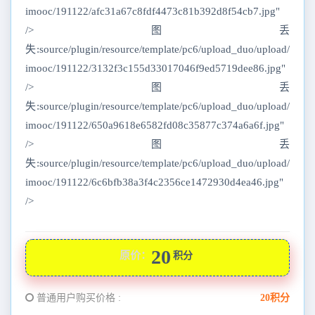
imooc/191122/afc31a67c8fdf4473c81b392d8f54cb7.jpg"
/>图丢
失:source/plugin/resource/template/pc6/upload_duo/upload/
imooc/191122/3132f3c155d33017046f9ed5719dee86.jpg"
/>图丢
失:source/plugin/resource/template/pc6/upload_duo/upload/
imooc/191122/650a9618e6582fd08c35877c374a6a6f.jpg"
/>图丢
失:source/plugin/resource/template/pc6/upload_duo/upload/
imooc/191122/6c6bfb38a3f4c2356ce1472930d4ea46.jpg"
/>
20
原价：
积分
普通用户购买价格 :
20积分