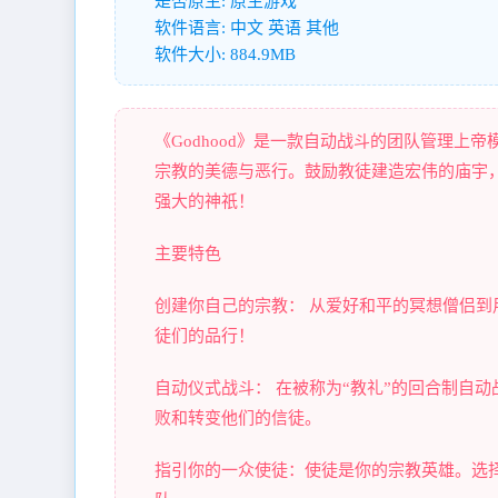
是否原生: 原生游戏
软件语言: 中文 英语 其他
软件大小: 884.9MB
《Godhood》是一款自动战斗的团队管理
宗教的美德与恶行。鼓励教徒建造宏伟的庙宇
强大的神祇！
主要特色
创建你自己的宗教： 从爱好和平的冥想僧侣
徒们的品行！
自动仪式战斗： 在被称为“教礼”的回合制自
败和转变他们的信徒。
指引你的一众使徒：使徒是你的宗教英雄。选