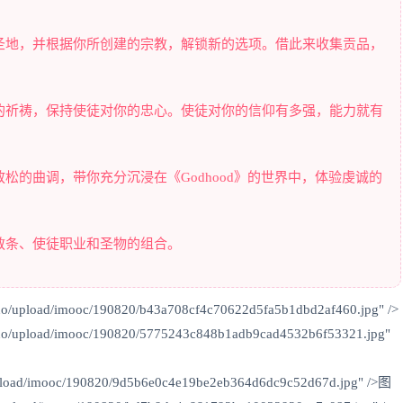
圣地，并根据你所创建的宗教，解锁新的选项。借此来收集贡品，
的祈祷，保持使徒对你的忠心。使徒对你的信仰有多强，能力就有
松的曲调，带你充分沉浸在《Godhood》的世界中，体验虔诚的
教条、使徒职业和圣物的组合。
uo/upload/imooc/190820/b43a708cf4c70622d5fa5b1dbd2af460.jpg" />
duo/upload/imooc/190820/5775243c848b1adb9cad4532b6f53321.jpg"
/upload/imooc/190820/9d5b6e0c4e19be2eb364d6dc9c52d67d.jpg" />图