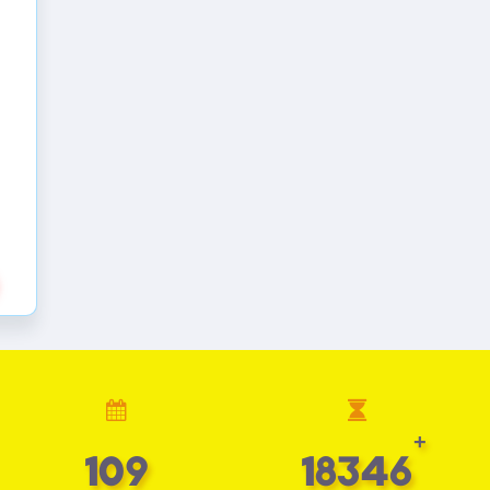
110
18444