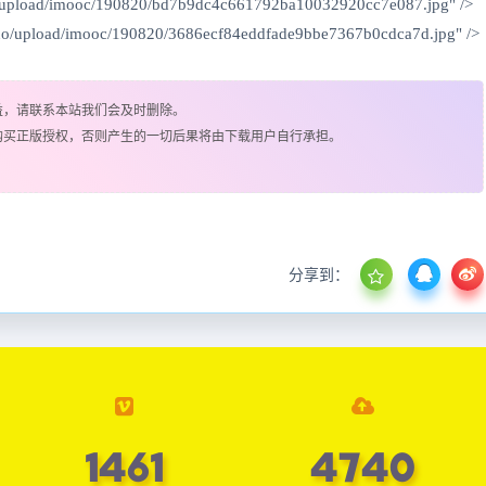
o/upload/imooc/190820/bd7b9dc4c661792ba10032920cc7e087.jpg" />
uo/upload/imooc/190820/3686ecf84eddfade9bbe7367b0cdca7d.jpg" />
益，请联系本站我们会及时删除。
购买正版授权，否则产生的一切后果将由下载用户自行承担。
分享到：
1469
4765