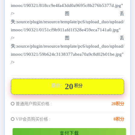
imooc/190321/818cc9e4fa43dd0a9695c8b276b5377d.jpg"
/>图丢
失:source/plugin/resource/template/pc6/upload_duo/upload/
imooc/190321/0151cf9b911afd1f328e459eca7141a0.jpg"
/>图丢
失:source/plugin/resource/template/pc6/upload_duo/upload/
imooc/190321/59b624c3138377abea70a9c8d02b01be.jpg"
/>
20
原价：
积分
普通用户购买价格 :
20积分
VIP会员购买价格 :
0积分
支付下载