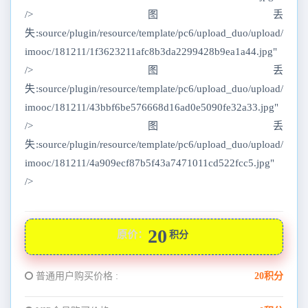
/>图丢
失:source/plugin/resource/template/pc6/upload_duo/upload/
imooc/181211/1f3623211afc8b3da2299428b9ea1a44.jpg"
/>图丢
失:source/plugin/resource/template/pc6/upload_duo/upload/
imooc/181211/43bbf6be576668d16ad0e5090fe32a33.jpg"
/>图丢
失:source/plugin/resource/template/pc6/upload_duo/upload/
imooc/181211/4a909ecf87b5f43a7471011cd522fcc5.jpg"
/>
20
原价：
积分
普通用户购买价格 :
20积分