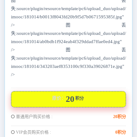
图丢
失:source/plugin/resource/template/pc6/upload_duo/upload/
imooc/181014/b0013f8043fd20b9f5d7b0671595385f.jpg"
/>图丢
失:source/plugin/resource/template/pc6/upload_duo/upload/
imooc/181014/ab0bdb1f924eab4f329ddad7ffae0ed4.jpg"
/>图丢
失:source/plugin/resource/template/pc6/upload_duo/upload/
imooc/181014/343203aef8353100c9f330a39026871e.jpg"
/>
20
原价：
积分
普通用户购买价格 :
20积分
VIP会员购买价格 :
0积分