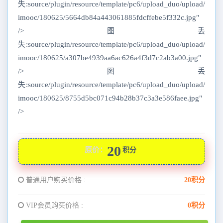
失:source/plugin/resource/template/pc6/upload_duo/upload/
imooc/180625/5664db84a443061885fdcffebe5f332c.jpg"
/>图丢
失:source/plugin/resource/template/pc6/upload_duo/upload/
imooc/180625/a307be4939aa6ac626a4f3d7c2ab3a00.jpg"
/>图丢
失:source/plugin/resource/template/pc6/upload_duo/upload/
imooc/180625/8755d5bc071c94b28b37c3a3e586faee.jpg"
/>
20
原价：
积分
普通用户购买价格 :
20积分
VIP会员购买价格 :
0积分