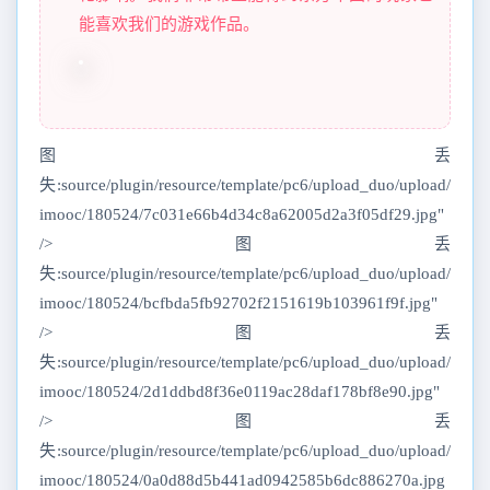
能喜欢我们的游戏作品。
图丢
失:source/plugin/resource/template/pc6/upload_duo/upload/
imooc/180524/7c031e66b4d34c8a62005d2a3f05df29.jpg"
/>图丢
失:source/plugin/resource/template/pc6/upload_duo/upload/
imooc/180524/bcfbda5fb92702f2151619b103961f9f.jpg"
/>图丢
失:source/plugin/resource/template/pc6/upload_duo/upload/
imooc/180524/2d1ddbd8f36e0119ac28daf178bf8e90.jpg"
/>图丢
失:source/plugin/resource/template/pc6/upload_duo/upload/
imooc/180524/0a0d88d5b441ad0942585b6dc886270a.jpg