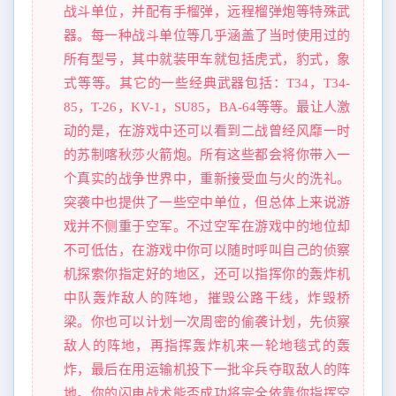
战斗单位，并配有手榴弹，远程榴弹炮等特殊武
器。每一种战斗单位等几乎涵盖了当时使用过的
所有型号，其中就装甲车就包括虎式，豹式，象
式等等。其它的一些经典武器包括：T34，T34-
85，T-26，KV-1，SU85，BA-64等等。最让人激
动的是，在游戏中还可以看到二战曾经风靡一时
的苏制喀秋莎火箭炮。所有这些都会将你带入一
个真实的战争世界中，重新接受血与火的洗礼。
突袭中也提供了一些空中单位，但总体上来说游
戏并不侧重于空军。不过空军在游戏中的地位却
不可低估，在游戏中你可以随时呼叫自己的侦察
机探索你指定好的地区，还可以指挥你的轰炸机
中队轰炸敌人的阵地，摧毁公路干线，炸毁桥
梁。你也可以计划一次周密的偷袭计划，先侦察
敌人的阵地，再指挥轰炸机来一轮地毯式的轰
炸，最后在用运输机投下一批伞兵夺取敌人的阵
地。你的闪电战术能否成功将完全依靠你指挥空