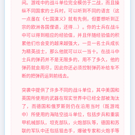
间。游戏中的战斗单位完全模仿于二战，而且操
纵不同国家的士兵时，可以听到不同的语言（这
一点虽在《七国演义》就有先例，但要想听到正
宗的欧洲各国俚语，还得…）。你的士兵在战斗
中可以得到相应的经验值，并且伴随经验值的积
累他们也会变的越来越强大，一旦一名士兵成长
为精英战士，那么他就可以以一当十。在战斗中
士兵的弹药并不是无限多的，用不了多久，他的
弹药就会用尽，因此你还必须控制弹药补给车不
断的把弹药运到前线去。
突袭中提供了许多不同的战斗单位，其中美国和
英国所使用的武器在现实世界中已经全部被淘汰
了，而德国和俄罗斯则仍在沿用当时（既游戏
中）所使用的海陆空战斗单位，包括步兵和重装
甲机械部队，坦克部队，火炮部队等，德国和苏
联的军队中还包括狙击手，爆破专家和火炮手等