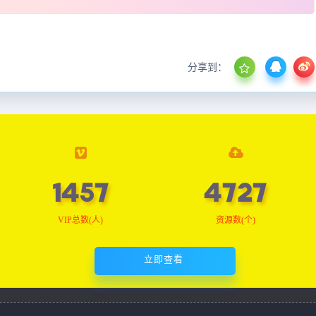
分享到：
1466
4758
VIP总数(人)
资源数(个)
立即查看