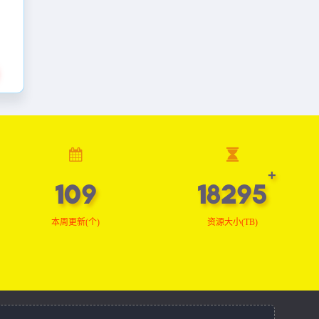
109
18416
本周更新(个)
资源大小(TB)