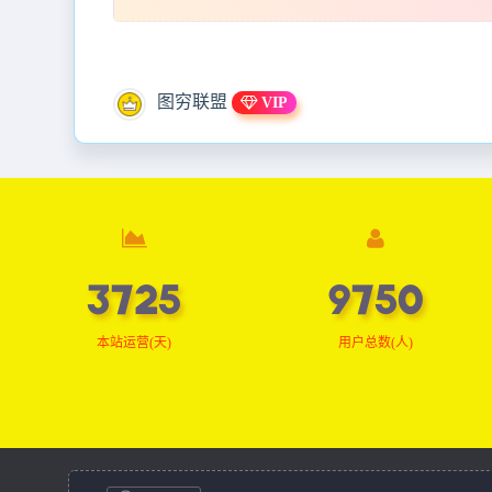
图穷联盟
VIP
3750
9814
本站运营(天)
用户总数(人)