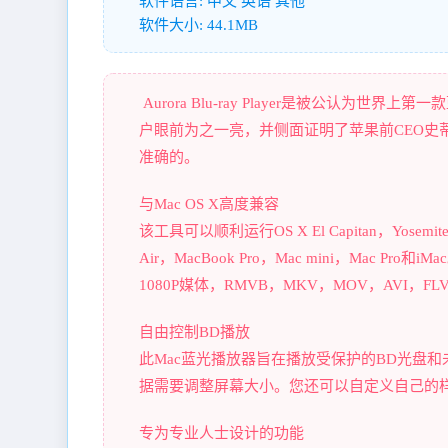
软件语言: 中文 英语 其他
软件大小: 44.1MB
Aurora Blu-ray Player是被公认为
户眼前为之一亮，并侧面证明了苹果前CEO史蒂芬·乔布斯对蓝
准确的。
与Mac OS X高度兼容
该工具可以顺利运行OS X El Capitan，Yose
Air，MacBook Pro，Mac mini，Mac
1080P媒体，RMVB，MKV，MOV，AVI，F
自由控制BD播放
此Mac蓝光播放器旨在播放受保护的BD光盘
据需要调整屏幕大小。您还可以自定义自己的
专为专业人士设计的功能