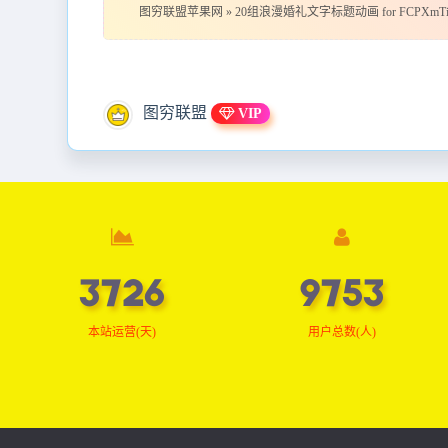
图穷联盟苹果网
»
20组浪漫婚礼文字标题动画 for FCPXmTitle W
图穷联盟
VIP
3747
9809
本站运营(天)
用户总数(人)