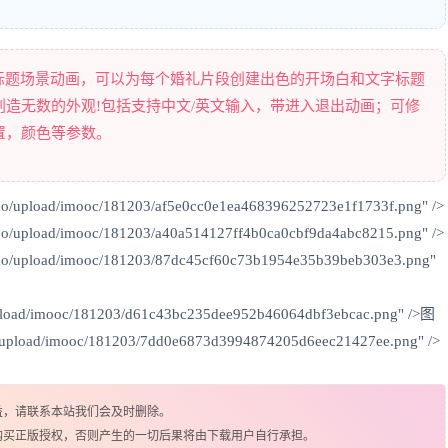
浪漫婚礼文字标题场景动画，可以为每个婚礼片段创建出色的开场白和文字标题
造无数的外观!包括支持中文/英文输入，带进入退出动画；可修
置，颜色等参数。
uo/upload/imooc/181203/af5e0cc0e1ea468396252723e1f1733f.png" />
uo/upload/imooc/181203/a40a514127ff4b0ca0cbf9da4abc8215.png" />
duo/upload/imooc/181203/87dc45cf60c73b1954e35b39beb303e3.png"
/upload/imooc/181203/d61c43bc235dee952b46064dbf3ebcac.png" />图
o/upload/imooc/181203/7dd0e6873d3994874205d6eec21427ee.png" />
益，请联系本站我们会及时删除。
购买正版授权，否则产生的一切后果将由下载用户自行承担。