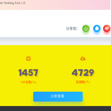
edding Pack 1.0
分享到：
1466
4756
VIP总数(人)
资源数(个)
立即查看