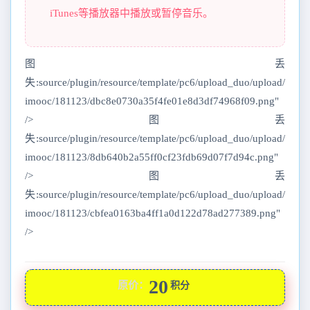
iTunes等播放器中播放或暂停音乐。
图丢
失:source/plugin/resource/template/pc6/upload_duo/upload/
imooc/181123/dbc8e0730a35f4fe01e8d3df74968f09.png"
/>图丢
失:source/plugin/resource/template/pc6/upload_duo/upload/
imooc/181123/8db640b2a55ff0cf23fdb69d07f7d94c.png"
/>图丢
失:source/plugin/resource/template/pc6/upload_duo/upload/
imooc/181123/cbfea0163ba4ff1a0d122d78ad277389.png"
/>
20
原价：
积分