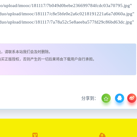
uo/upload/imooc/181117/7b049d0bebe236699784fcdc03a70795.jpg"
_duo/upload/imooc/181117/c8e5bfe0e2a6c0218191221a6a7d060a.jpg"
_duo/upload/imooc/181117/7a78a52c5e8aeeba577fd29c86bd63dc.jpg"
益，请联系本站我们会及时删除。
购买正版授权，否则产生的一切后果将由下载用户自行承担。
分享到：