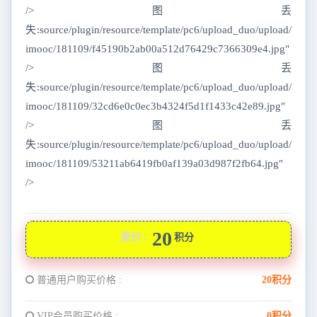
/>图丢
失:source/plugin/resource/template/pc6/upload_duo/upload/
imooc/181109/f45190b2ab00a512d76429c7366309e4.jpg"
/>图丢
失:source/plugin/resource/template/pc6/upload_duo/upload/
imooc/181109/32cd6e0c0ec3b4324f5d1f1433c42e89.jpg"
/>图丢
失:source/plugin/resource/template/pc6/upload_duo/upload/
imooc/181109/53211ab6419fb0af139a03d987f2fb64.jpg"
/>
20
原价：
积分
普通用户购买价格 :
20积分
VIP会员购买价格 :
0积分