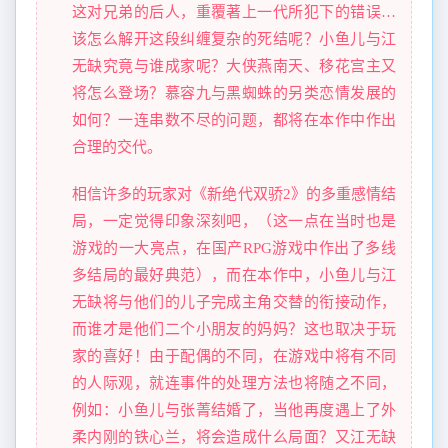
这对兄弟的后人，重覆著上一代所犯下的错误…
该怎么解开这段纠缠复杂的死结呢？小鱼儿与江
无缺究竟与谁成家呢？大侠燕南天、移花宫主又
将怎么登场？慕容九与黑蜘蛛的另类恋情发展的
如何？一连串数不尽的问题，都将在本作中作出
合理的交代。
相信许多的玩家对《新绝代双骄2》的多重感情结
局，一定觉得印象深刻吧，（这一点在当时也是
游戏的一大亮点，在国产RPG游戏中作出了多线
多结局的最好典范），而在本作中，小鱼儿与江
无缺将与他们的儿子完成主角交替的衔接动作，
而谁才是他们二个小朋友的妈妈？这也取决于玩
家的喜好！由于配偶的不同，在游戏中将有不同
的人际观，就连事件的处理方法也将随之不同，
例如：小鱼儿与张菁结婚了，当他再度遇上了外
柔内刚的铁心兰，将会造成什么局面？又江无缺