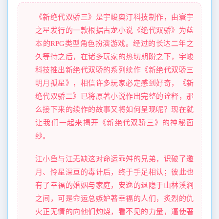
《新绝代双骄三》是宇峻奥汀科技制作，由寰宇
之星发行的一款根据古龙小说《绝代双骄》为蓝
本的RPG类型角色扮演游戏。经过的长达二年之
久等待之后，在诸多玩家的热切期盼之下，宇峻
科技推出新绝代双骄的系列续作《新绝代双骄三
明月孤星》，相信许多玩家必定感到好奇，《新
绝代双骄二》已将原著小说作出完整的诠释，那
么接下来的续作的故事又将如何呈现呢？现在就
让我们一起来揭开《新绝代双骄三》的神秘面
纱。
江小鱼与江无缺这对命运乖舛的兄弟，识破了邀
月、怜星深亘的毒计后，终于手足相认；彼此也
有了幸福的婚姻与家庭，安逸的退隐于山林溪涧
之间，可是命运总嫉妒著幸福的人们，炙烈的仇
火正无情的向他们灼烧，看不见的力量，逼使著