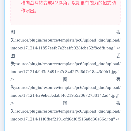
横向战斗转变成45°斜角，以期更有魄力的招式动
作演出。
图丢
失:source/plugin/resource/template/pc6/upload_duo/upload/
imooc/171214/11857eefb7e2baffc028fcbe52f8cdfb.png" />
图丢
失:source/plugin/resource/template/pc6/upload_duo/upload/
imooc/171214/9d3c5491ea7c84d2f7d6d7c18a43d0b1.jpg"
/>图丢
失:source/plugin/resource/template/pc6/upload_duo/upload/
imooc/171214/29ebe3edabf462195520672738142ad4.jpg"
/>图丢
失:source/plugin/resource/template/pc6/upload_duo/upload/
imooc/171214/11f0fbef2191cfd6df0f516a8d36a66c.jpg" />