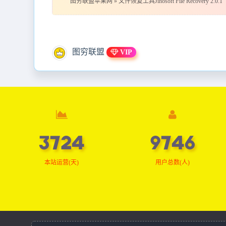
图穷联盟苹果网
»
文件恢复工具Jihosoft File Recovery 2.0.1
图穷联盟
VIP
3744
9800
本站运营(天)
用户总数(人)