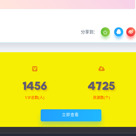
分享到：
1464
4751
VIP总数(人)
资源数(个)
立即查看