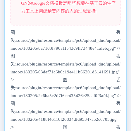
GN的Google文档模板是那些想要在基于云的生产
力工具上创建精美内容的人的理想支持。
图丢
失:source/plugin/resource/template/pc6/upload_duo/upload/
imooc/180205/8a7103f790a1fb43c9ff73448e41afeb.jpg" />
图丢
失:source/plugin/resource/template/pc6/upload_duo/upload/
imooc/180205/03def71c6b0c19e411b66201d3141691.jpg"
/>图丢
失:source/plugin/resource/template/pc6/upload_duo/upload/
imooc/180205/2c6ba5c2d7f6ce435426e25aaf0f3afd.jpg" />
图丢
失:source/plugin/resource/template/pc6/upload_duo/upload/
imooc/180205/4188f46110f20834dfd95347a52c6705.jpg"
/>图丢