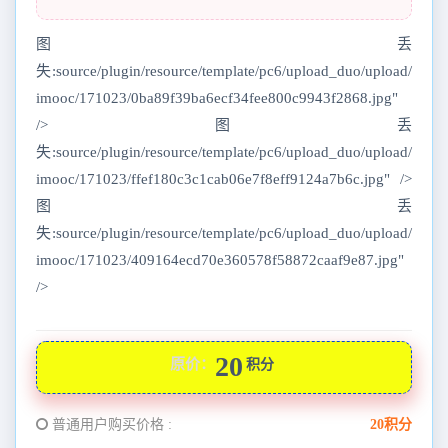
图丢
失:source/plugin/resource/template/pc6/upload_duo/upload/
imooc/171023/0ba89f39ba6ecf34fee800c9943f2868.jpg"
/>图丢
失:source/plugin/resource/template/pc6/upload_duo/upload/
imooc/171023/ffef180c3c1cab06e7f8eff9124a7b6c.jpg" />
图丢
失:source/plugin/resource/template/pc6/upload_duo/upload/
imooc/171023/409164ecd70e360578f58872caaf9e87.jpg"
/>
20
原价：
积分
普通用户购买价格 :
20积分