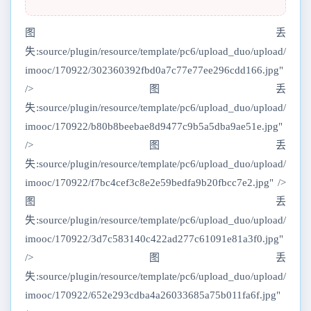
图丢
失:source/plugin/resource/template/pc6/upload_duo/upload/
imooc/170922/302360392fbd0a7c77e77ee296cdd166.jpg"
/>图丢
失:source/plugin/resource/template/pc6/upload_duo/upload/
imooc/170922/b80b8beebae8d9477c9b5a5dba9ae51e.jpg"
/>图丢
失:source/plugin/resource/template/pc6/upload_duo/upload/
imooc/170922/f7bc4cef3c8e2e59bedfa9b20fbcc7e2.jpg" />
图丢
失:source/plugin/resource/template/pc6/upload_duo/upload/
imooc/170922/3d7c583140c422ad277c61091e81a3f0.jpg"
/>图丢
失:source/plugin/resource/template/pc6/upload_duo/upload/
imooc/170922/652e293cdba4a26033685a75b011fa6f.jpg"