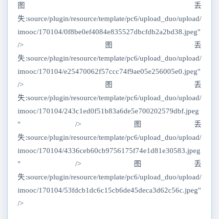
图丢
失:source/plugin/resource/template/pc6/upload_duo/upload/
imooc/170104/0f8be0ef4084e835527dbcfdb2a2bd38.jpeg"
/>图丢
失:source/plugin/resource/template/pc6/upload_duo/upload/
imooc/170104/e25470062f57ccc74f9ae05e256005e0.jpeg"
/>图丢
失:source/plugin/resource/template/pc6/upload_duo/upload/
imooc/170104/243c1ed0f51b83a6de5e700202579dbf.jpeg
" />图丢
失:source/plugin/resource/template/pc6/upload_duo/upload/
imooc/170104/4336ceb60cb9756175f74e1d81e30583.jpeg
" />图丢
失:source/plugin/resource/template/pc6/upload_duo/upload/
imooc/170104/53fdcb1dc6c15cb6de45deca3d62c56c.jpeg"
/>