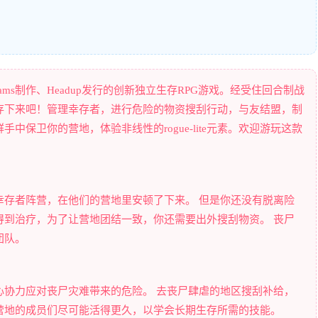
 Dreams制作、Headup发行的创新独立生存RPG游戏。经受住回合制战
存下来吧！管理幸存者，进行危险的物资搜刮行动，与友结盟，制
保卫你的营地，体验非线性的rogue-lite元素。欢迎游玩这款
幸存者阵营，在他们的营地里安顿了下来。 但是你还没有脱离险
得到治疗，为了让营地团结一致，你还需要出外搜刮物资。 丧尸
团队。
心协力应对丧尸灾难带来的危险。 去丧尸肆虐的地区搜刮补给，
营地的成员们尽可能活得更久，以学会长期生存所需的技能。