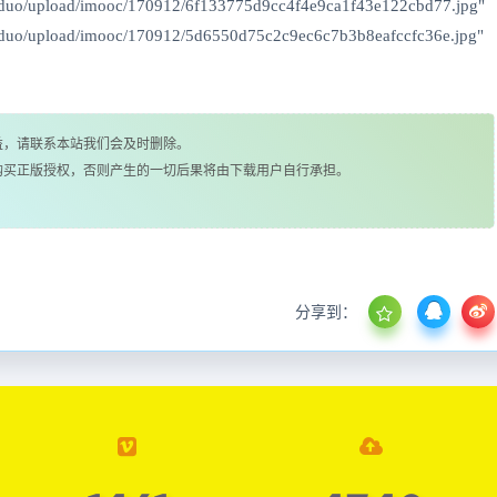
_duo/upload/imooc/170912/6f133775d9cc4f4e9ca1f43e122cbd77.jpg"
_duo/upload/imooc/170912/5d6550d75c2c9ec6c7b3b8eafccfc36e.jpg"
益，请联系本站我们会及时删除。
购买正版授权，否则产生的一切后果将由下载用户自行承担。
分享到：