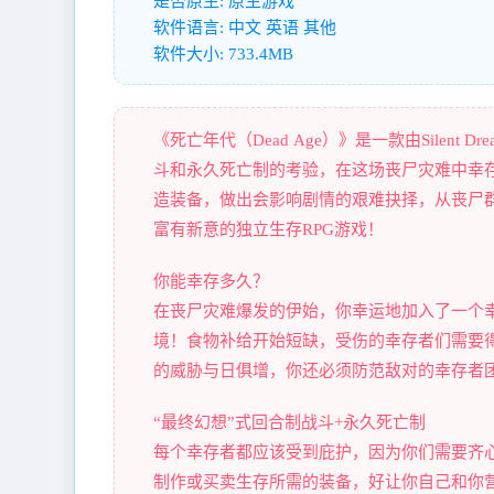
是否原生: 原生游戏
软件语言: 中文 英语 其他
软件大小: 733.4MB
《死亡年代（Dead Age）》是一款由Silent
斗和永久死亡制的考验，在这场丧尸灾难中幸
造装备，做出会影响剧情的艰难抉择，从丧尸群手中
富有新意的独立生存RPG游戏！
你能幸存多久？
在丧尸灾难爆发的伊始，你幸运地加入了一个
境！食物补给开始短缺，受伤的幸存者们需要
的威胁与日俱增，你还必须防范敌对的幸存者
“最终幻想”式回合制战斗+永久死亡制
每个幸存者都应该受到庇护，因为你们需要齐
制作或买卖生存所需的装备，好让你自己和你