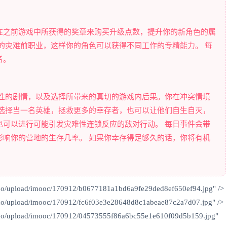
在之前游戏中所获得的奖章来购买升级点数，提升你的新角色的属
的灾难前职业，这样你的角色可以获得不同工作的专精能力。 每
者。
线性的剧情，以及选择所带来的真切的游戏内后果。你在冲突情境
以选择当一名英雄，拯救更多的幸存者，也可以让他们自生自灭，
也可以进行可能引发灾难性连锁反应的敌对行动。 每日事件会带
影响你的营地的生存几率。 如果你幸存得足够久的话，你将有机
uo/upload/imooc/170912/b0677181a1bd6a9fe29ded8ef650ef94.jpg" />
uo/upload/imooc/170912/fc6f03e3e28648d8c1abeae87c2a7d07.jpg" />
uo/upload/imooc/170912/04573555f86a6bc55e1e610f09d5b159.jpg"