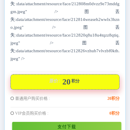
失:data/attachment/resource/face/212808m0dvzz9e73mddg
gm.jpeg" />图丢
失:data/attachment/resource/face/212814weaseh2wwlx3hzn
o.jpeg" />图丢
失:data/attachment/resource/face/212820q8u18u4tqzz8qtiq.
jpeg" />图丢
失:data/attachment/resource/face/212826vzhub7vlvzbf0kth.
jpeg" />
20
原价：
积分
普通用户购买价格 :
20积分
VIP会员购买价格 :
0积分
支付下载