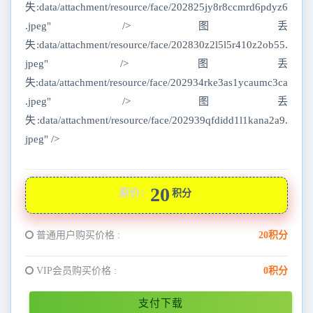
失:data/attachment/resource/face/202825jy8r8ccmrd6pdyz6
.jpeg" />图丢
失:data/attachment/resource/face/202830z2l5l5r410z2ob55.
jpeg" />图丢
失:data/attachment/resource/face/202934rke3as1ycaumc3ca
.jpeg" />图丢
失:data/attachment/resource/face/202939qfdidd1l1kana2a9.
jpeg" />
20
原价：
积分
普通用户购买价格 :
20积分
VIP会员购买价格 :
0积分
支付下载