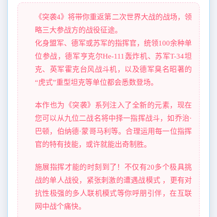
《突袭4》将带你重返第二次世界大战的战场，领
略三大参战方的战役征途。
化身盟军、德军或苏军的指挥官，统领100余种单
位参战，德军亨克尔He-111轰炸机、苏军T-34坦
克、英军霍克台风战斗机，以及德军臭名昭著的
“虎式”重型坦克等单位都会悉数登场。
本作也为《突袭》系列注入了全新的元素，现在
您可以从九位二战名将中择一指挥战斗，如乔治·
巴顿，伯纳德·蒙哥马利等。合理运用每一位指挥
官的特有技能，或许就能出奇制胜。
施展指挥才能的时刻到了！不仅有20多个极具挑
战的单人战役，紧张刺激的遭遇战模式 ，更有对
抗性极强的多人联机模式等你呼朋引伴，在互联
网中战个痛快。