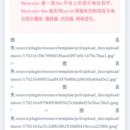
Musicality 是一款Mac平台上的音乐电台软件，
Musicality Mac版支持last.fm等服务的网络音乐电
台音乐播放, 播放器, 浏览器, 网络音乐。
图丢
失:source/plugin/resource/template/pc6/upload_duo/upload/
imooc/170216/39e789665f9ae43f97effc1479a78aa1.jpg"
/>图丢
失:source/plugin/resource/template/pc6/upload_duo/upload/
imooc/170216/68955aa84397648fb2a8650fa69ad3e2.jpg"
/>图丢
失:source/plugin/resource/template/pc6/upload_duo/upload/
imooc/170216/e979e0936f05625cbbdbd55e56ac58a5.jpeg
" />图丢
失:source/plugin/resource/template/pc6/upload_duo/upload/
imooc/170216/fa25c2d8b586293fdd8419ecca22580f.jpeg"