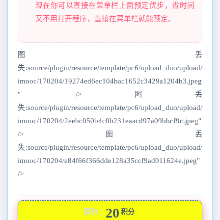
现在你可以直接在菜单栏上面预定优步，省时间
又不用打开程序，直接在菜单栏就能预定。
图丢
失:source/plugin/resource/template/pc6/upload_duo/upload/
imooc/170204/19274ed6ec104bac1652c3429a1204b3.jpeg
" />图丢
失:source/plugin/resource/template/pc6/upload_duo/upload/
imooc/170204/2eebc050b4c0b231eaacd97a09bbcf9c.jpeg"
/>图丢
失:source/plugin/resource/template/pc6/upload_duo/upload/
imooc/170204/e84f66f366dde128a35ccf9ad011624e.jpeg"
/>
20
原价：
积分