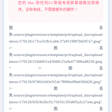
您的 Mac 到任何LG智能电视屏幕镜像应用程
序。没有电线，不需要额外的硬件 ！
图丢
失:source/plugin/resource/template/pc6/upload_duo/upload/
imooc/170126/c73ce31fb1caf4c37e9519f8704297a7.jpeg"
/>图丢
失:source/plugin/resource/template/pc6/upload_duo/upload/
imooc/170126/210ddf11e430d0c25a9e477406a4825b.jpeg
" />图丢
失:source/plugin/resource/template/pc6/upload_duo/upload/
imooc/170126/07402efd3e5f1dc78066eff8ab566d26.jpeg"
/>图丢
失:source/plugin/resource/template/pc6/upload_duo/upload/
imooc/170126/65b3b20cf3c75935c3f5d6f5a3c27a4a.jpeg"
/>图丢