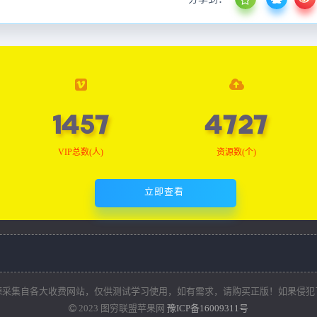
1466
4756
VIP总数(人)
资源数(个)
立即查看
源采集自各大收费网站，仅供测试学习使用，如有需求，请购买正版！如果侵犯
2023
图穷联盟苹果网
豫ICP备16009311号