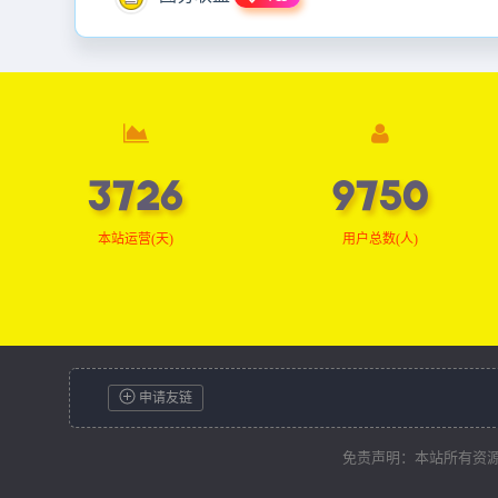
3749
9809
本站运营(天)
用户总数(人)
申请友链
免责声明：本站所有资