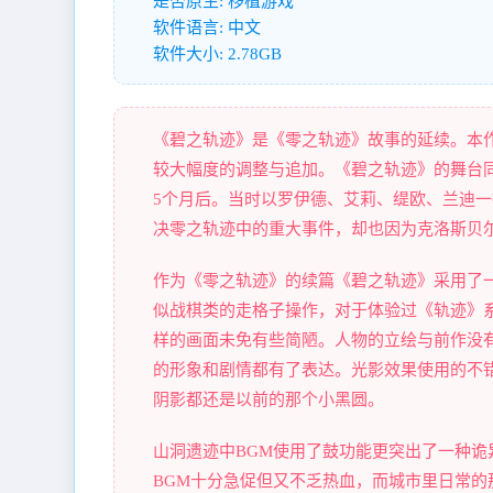
是否原生: 移植游戏
软件语言: 中文
软件大小: 2.78GB
《碧之轨迹》是《零之轨迹》故事的延续。本
较大幅度的调整与追加。《碧之轨迹》的舞台
5个月后。当时以罗伊德、艾莉、缇欧、兰迪一
决零之轨迹中的重大事件，却也因为克洛斯贝
作为《零之轨迹》的续篇《碧之轨迹》采用了一
似战棋类的走格子操作，对于体验过《轨迹》
样的画面未免有些简陋。人物的立绘与前作没
的形象和剧情都有了表达。光影效果使用的不
阴影都还是以前的那个小黑圆。
山洞遗迹中BGM使用了鼓功能更突出了一种
BGM十分急促但又不乏热血，而城市里日常