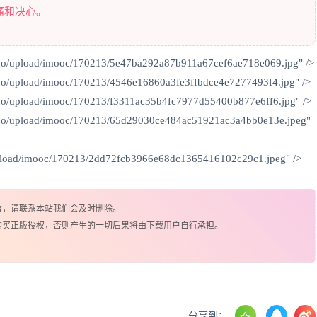
痛和决心。
uo/upload/imooc/170213/5e47ba292a87b911a67cef6ae718e069.jpg" />
uo/upload/imooc/170213/4546e16860a3fe3ffbdce4e7277493f4.jpg" />
uo/upload/imooc/170213/f3311ac35b4fc7977d55400b877e6ff6.jpg" />
duo/upload/imooc/170213/65d29030ce484ac51921ac3a4bb0e13e.jpeg"
upload/imooc/170213/2dd72fcb3966e68dc1365416102c29c1.jpeg" />
益，请联系本站我们会及时删除。
购买正版授权，否则产生的一切后果将由下载用户自行承担。
分享到：