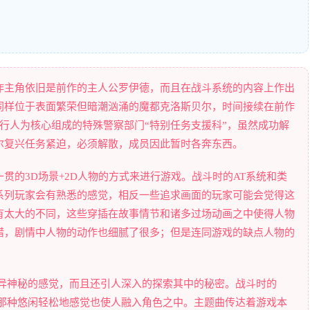
作主角依旧是前作的主人公罗伊德，而且在战斗系统的内容上作出
同样位于表面繁荣但暗潮汹涌的魔都克洛斯贝尔，时间接续在前作
行人为核心组成的特殊警察部门“特别任务支援科”，虽然成功解
尔复兴任务紧迫，必须解散，成员因此暂时各奔东西。
贯的3D场景+2D人物的方式来进行游戏。战斗时的AT系统和类
系列玩家会有熟悉的感觉，相反一些追求画面的玩家可能会觉得这
有太大的不同，这些穿插在故事情节和诸多过场动画之中使得人物
错，剧情中人物的动作也细腻了很多；但是连同游戏的缺点人物的
诡异神秘的感觉，而且还引人深入的探索其中的秘密。战斗时的
的那种悠闲轻松地感觉也使人融入角色之中。主题曲传达着游戏本